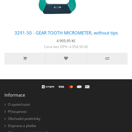
3291-50 - GEAR TOOTH MICROMETER, without tips
4 905,95 Kč
Cena bez DPH: 4 054,50 Kč
Informace
O společnosti
Přístupnost
Obchodní podmínky
Doprava a platba