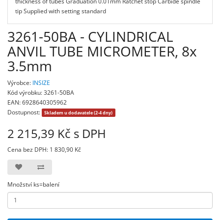
thickness of tubes Graduation 0.01mm Ratchet stop Carbide spindle
tip Supplied with setting standard
3261-50BA - CYLINDRICAL
ANVIL TUBE MICROMETER, 8x
3.5mm
Výrobce:
INSIZE
Kód výrobku: 3261-50BA
EAN: 6928640305962
Dostupnost:
Skladem u dodavatele (2-4 dny)
2 215,39 Kč s DPH
Cena bez DPH: 1 830,90 Kč
Množství ks=balení