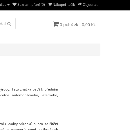
účet
Seznam přání (0)
Nákupní košík
Objednat
dat
0 položek - 0,00 Kč
výroby. Tato značka patří k předním
četně automobilového, leteckého,
rolu kvality výrobků a pro zajištění
etně mikrometrů, sond, kalibračních