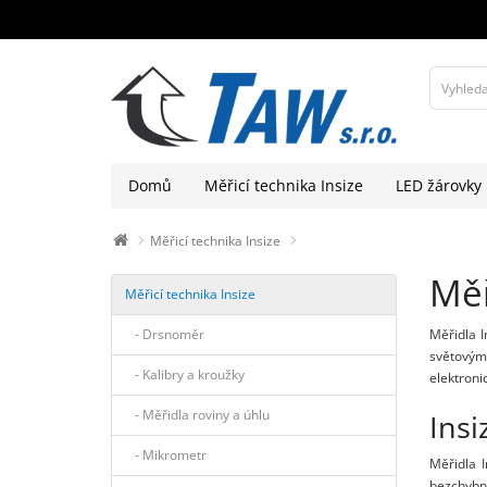
Domů
Měřicí technika Insize
LED žárovky
Měřicí technika Insize
Měř
Měřicí technika Insize
- Drsnoměr
Měřidla I
světovým
- Kalibry a kroužky
elektroni
- Měřidla roviny a úhlu
Insi
- Mikrometr
Měřidla I
bezchybné