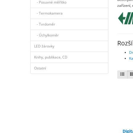
- Posuvné měřítko
zařízení,
- Termokamera
- Tvrdoměr
- Úchylkoměr
Rozší
LED žárovky
D
Knihy, publikace, CD
Ka
Ostatní
Digi