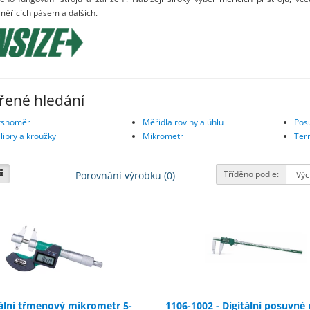
 měřicích pásem a dalších.
řené hledání
rsnoměr
Měřidla roviny a úhlu
Pos
libry a kroužky
Mikrometr
Ter
Tříděno podle:
Porovnání výrobku (0)
tální třmenový mikrometr 5-
1106-1002 - Digitální posuvné