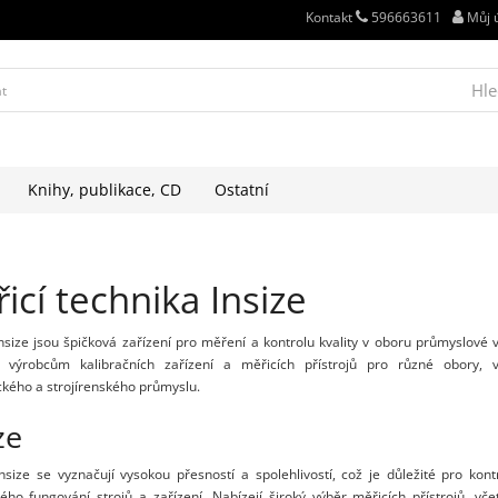
Kontakt
596663611
Můj 
Hle
Knihy, publikace, CD
Ostatní
icí technika Insize
nsize jsou špičková zařízení pro měření a kontrolu kvality v oboru průmyslové 
 výrobcům kalibračních zařízení a měřicích přístrojů pro různé obory, v
ckého a strojírenského průmyslu.
ze
nsize se vyznačují vysokou přesností a spolehlivostí, což je důležité pro kont
ho fungování strojů a zařízení. Nabízejí široký výběr měřicích přístrojů, vč