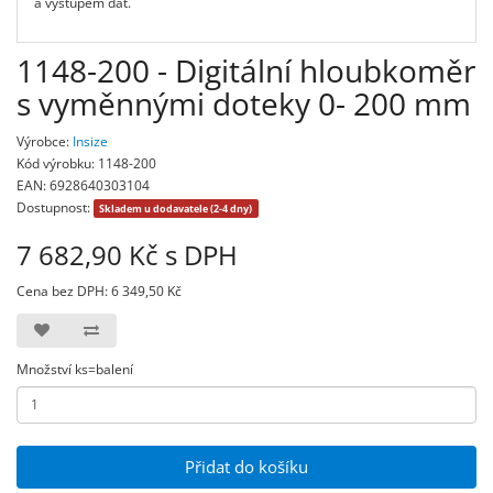
a výstupem dat.
1148-200 - Digitální hloubkoměr
s vyměnnými doteky 0- 200 mm
Výrobce:
Insize
Kód výrobku: 1148-200
EAN: 6928640303104
Dostupnost:
Skladem u dodavatele (2-4 dny)
7 682,90 Kč s DPH
Cena bez DPH: 6 349,50 Kč
Množství ks=balení
Přidat do košíku