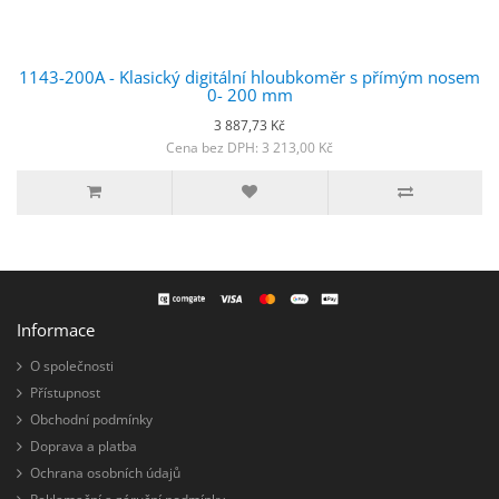
1143-200A - Klasický digitální hloubkoměr s přímým nosem
0- 200 mm
3 887,73 Kč
Cena bez DPH: 3 213,00 Kč
Informace
O společnosti
Přístupnost
Obchodní podmínky
Doprava a platba
Ochrana osobních údajů