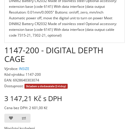
DIN862 Battery CR2032 Made of stainless steel Optional accessory:
extension base (code 6141) With data interface (data output
Resolution: 0.01mm/0.0005" Buttons: on/off, zero, mm/inch
Automatic power off, move the digital unit to turn on power Meet
DIN862 Battery CR2032 Made of stainless steel Optional accessory:
extension base (code 6141) With data interface (data output cable
code 7315-21, 7302-21, optional)
1147-200 - DIGITAL DEPTH
CAGE
Výrobce:
INSIZE
Kód výrobku: 1147-200
EAN: 6928640303074
Dostupnost:
Skladem u dodavatele (2-4 dny)
3 147,21 Kč s DPH
Cena bez DPH: 2 601,00 Kč
Množství ks=balení