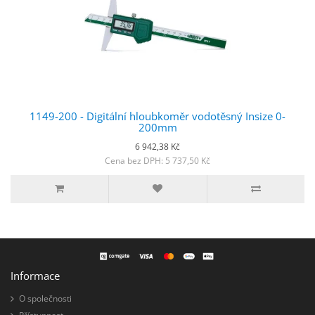
1149-200 - Digitální hloubkoměr vodotěsný Insize 0-
200mm
6 942,38 Kč
Cena bez DPH: 5 737,50 Kč
Informace
O společnosti