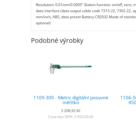
Resolution: 0.01mm/0.0005" Button function: on/off, zero, 
data interface (data output cable code 7315-22, 7302-22, op
mm/inch, ABS, data preset Battery CR2032 Made of stainless
optional)
Podobné výrobky
1109-300 - Metric digitální posuvné
1106-50
měřítko
450
3 208,92 Kč
Cena bez DPH: 2 652,00 Kč