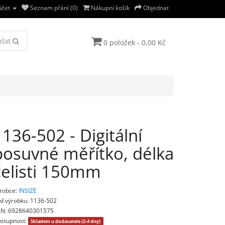
účet
Seznam přání (0)
Nákupní košík
Objednat
dat
0 položek - 0,00 Kč
1136-502 - Digitální
posuvné měřítko, délka
čelisti 150mm
robce:
INSIZE
d výrobku: 1136-502
N: 6928640301575
stupnost:
Skladem u dodavatele (2-4 dny)