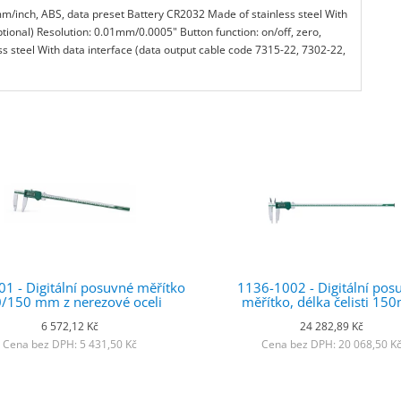
mm/inch, ABS, data preset Battery CR2032 Made of stainless steel With
tional) Resolution: 0.01mm/0.0005" Button function: on/off, zero,
 steel With data interface (data output cable code 7315-22, 7302-22,
1 - Digitální posuvné měřítko
1136-1002 - Digitální pos
/150 mm z nerezové oceli
měřítko, délka čelisti 1
6 572,12 Kč
24 282,89 Kč
Cena bez DPH: 5 431,50 Kč
Cena bez DPH: 20 068,50 K