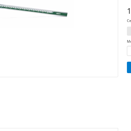
1
Ce
Mn