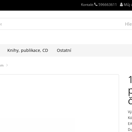
Kontakt
596663611
Můj 
Hle
Knihy, publikace, CD
Ostatní
0mm
Vý
Kó
EA
Do