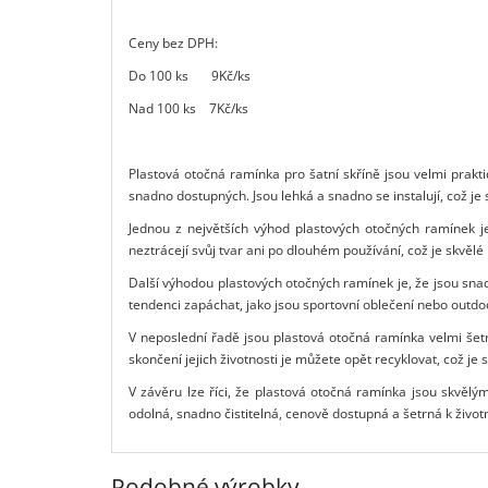
Ceny bez DPH:
Do 100 ks 9Kč/ks
Nad 100 ks 7Kč/ks
Plastová otočná ramínka pro šatní skříně jsou velmi prak
snadno dostupných. Jsou lehká a snadno se instalují, což je
Jednou z největších výhod plastových otočných ramínek je
neztrácejí svůj tvar ani po dlouhém používání, což je skvělé
Další výhodou plastových otočných ramínek je, že jsou snad
tendenci zapáchat, jako jsou sportovní oblečení nebo outdo
V neposlední řadě jsou plastová otočná ramínka velmi šet
skončení jejich životnosti je můžete opět recyklovat, což je 
V závěru lze říci, že plastová otočná ramínka jsou skvěl
odolná, snadno čistitelná, cenově dostupná a šetrná k život
Podobné výrobky