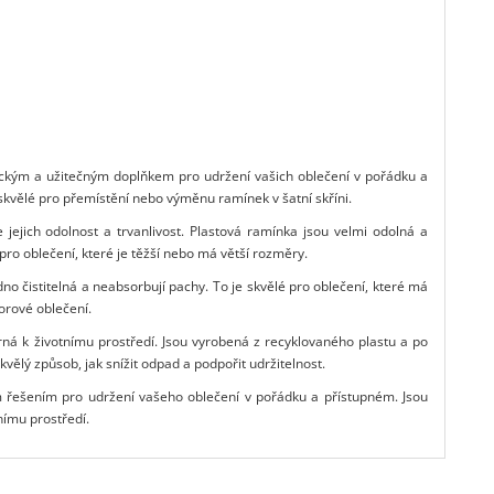
tickým a užitečným doplňkem pro udržení vašich oblečení v pořádku a
 skvělé pro přemístění nebo výměnu ramínek v šatní skříni.
 jejich odolnost a trvanlivost. Plastová ramínka jsou velmi odolná a
 pro oblečení, které je těžší nebo má větší rozměry.
no čistitelná a neabsorbují pachy. To je skvělé pro oblečení, které má
orové oblečení.
rná k životnímu prostředí. Jsou vyrobená z recyklovaného plastu a po
skvělý způsob, jak snížit odpad a podpořit udržitelnost.
ým řešením pro udržení vašeho oblečení v pořádku a přístupném. Jsou
nímu prostředí.