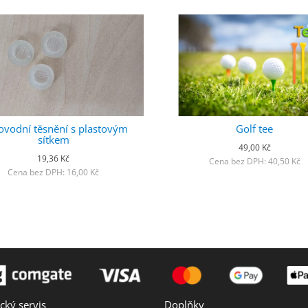
vodní těsnění s plastovým
Golf tee
sítkem
49,00 Kč
19,36 Kč
Cena bez DPH: 40,50 Kč
Cena bez DPH: 16,00 Kč
cký servis
Doplňky