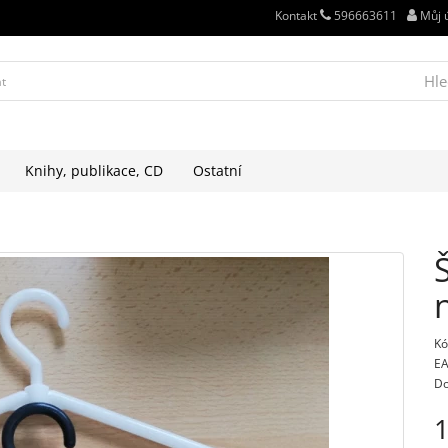
Kontakt
596663611
Můj 
Hle
Knihy, publikace, CD
Ostatní
Kó
EA
Do
1