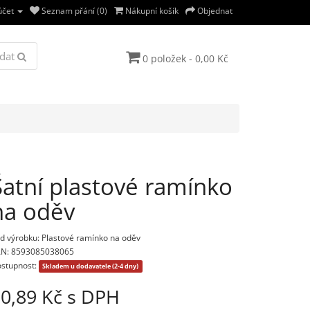
účet
Seznam přání (0)
Nákupní košík
Objednat
dat
0 položek - 0,00 Kč
Šatní plastové ramínko
na oděv
d výrobku: Plastové ramínko na oděv
N: 8593085038065
stupnost:
Skladem u dodavatele (2-4 dny)
0,89 Kč s DPH