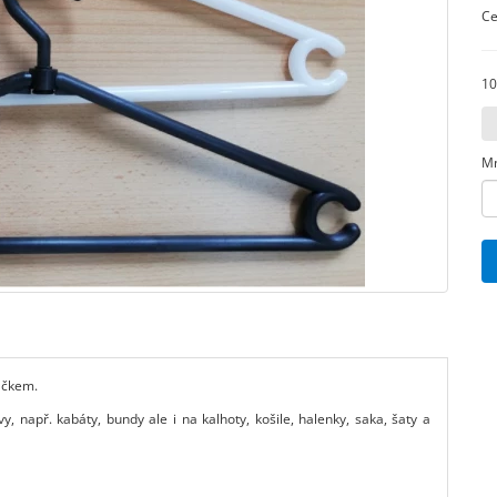
Ce
10
Mn
áčkem.
, např. kabáty, bundy ale i na kalhoty, košile, halenky, saka, šaty a