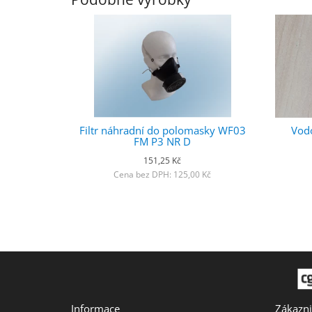
Filtr náhradní do polomasky WF03
Vodo
FM P3 NR D
151,25 Kč
Cena bez DPH: 125,00 Kč
Informace
Zákazni