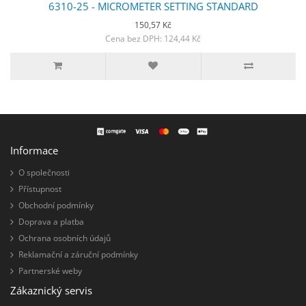
6310-25 - MICROMETER SETTING STANDARD
150,57 Kč
Cena bez DPH: 124,44 Kč
Informace
O společnosti
Přístupnost
Obchodní podmínky
Doprava a platba
Ochrana osobních údajů
Reklamační a záruční podmínky
Partnerské weby
Zákaznický servis