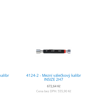
kalibr
4124-2 - Mezní válečkový kalibr
INSIZE 2H7
672,64 Kč
Cena bez DPH: 555,90 Kč