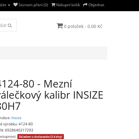
účet
Seznam přání (0)
Nákupní košík
Objednat
dat
0 položek - 0,00 Kč
4124-80 - Mezní
válečkový kalibr INSIZE
80H7
robce:
Insize
d výrobku: 4124-80
N: 6928640317293
stupnost:
Skladem u dodavatele (2-4 dny)