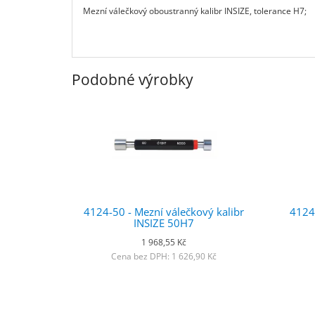
Mezní válečkový oboustranný kalibr INSIZE, tolerance H7;
Podobné výrobky
4124-50 - Mezní válečkový kalibr
4124-
INSIZE 50H7
1 968,55 Kč
Cena bez DPH: 1 626,90 Kč