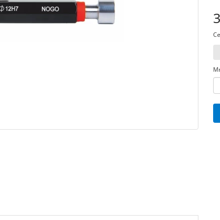
3
Ce
Mn