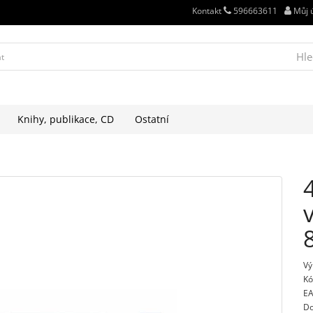
Kontakt
596663611
Můj 
Hle
Knihy, publikace, CD
Ostatní
Vý
Kó
EA
Do