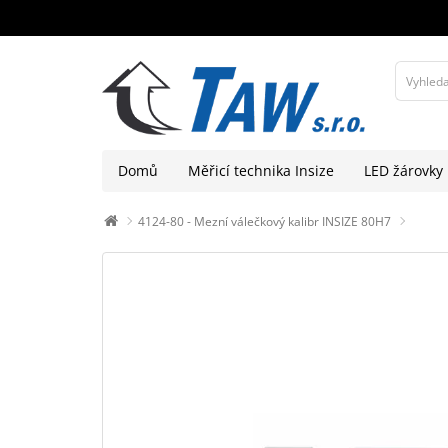
Domů
Měřicí technika Insize
LED žárovky
4124-80 - Mezní válečkový kalibr INSIZE 80H7