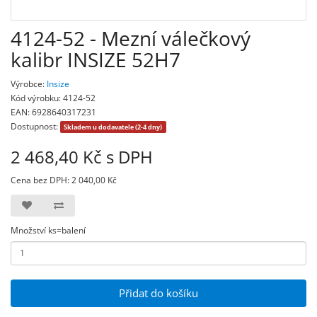
4124-52 - Mezní válečkový
kalibr INSIZE 52H7
Výrobce:
Insize
Kód výrobku: 4124-52
EAN: 6928640317231
Dostupnost:
Skladem u dodavatele (2-4 dny)
2 468,40 Kč s DPH
Cena bez DPH: 2 040,00 Kč
Množství ks=balení
Přidat do košíku