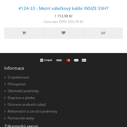
4124-33 - Mezní válečkový kalibr INSIZE 33H7
1 153,98 Kč
Cena bez DPH: 953,70 Kč
Informace
O společnosti
Přístupnost
Obchodní podmínky
Doprava a platba
Ochrana osobních údajů
Reklamační a záruční podmínky
Partnerské weby
Zákaznický servis