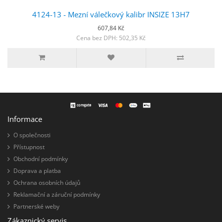
4124-13 - Mezní válečkový kalibr INSIZE 13H7
607,84 Kč
Cena bez DPH: 502,35 Kč
Informace
O společnosti
Přístupnost
Obchodní podmínky
Doprava a platba
Ochrana osobních údajů
Reklamační a záruční podmínky
Partnerské weby
Zákaznický servis