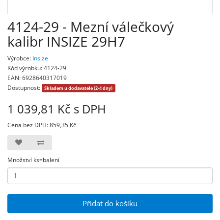
4124-29 - Mezní válečkový
kalibr INSIZE 29H7
Výrobce:
Insize
Kód výrobku: 4124-29
EAN: 6928640317019
Dostupnost:
Skladem u dodavatele (2-4 dny)
1 039,81 Kč s DPH
Cena bez DPH: 859,35 Kč
Množství ks=balení
Přidat do košíku