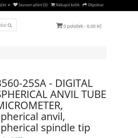
účet
Seznam přání (0)
Nákupní košík
Objednat
dat
0 položek - 0,00 Kč
3560-25SA - DIGITAL
SPHERICAL ANVIL TUBE
MICROMETER,
spherical anvil,
spherical spindle tip