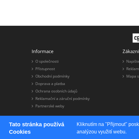
Informace
Zákazni
O společnosti
Napišt
Přístupnost
Reklam
Obchodní podmínky
Mapa s
Doprava a platba
Ochrana osobních údajů
Reklamační a záruční podmínky
Partnerské weby
Tato stránka používá
Kliknutím na "Přijmout" pos
Systém
TAW s.r.o.
Cookies
analýzou využití webu.
TAW eshop © 2026