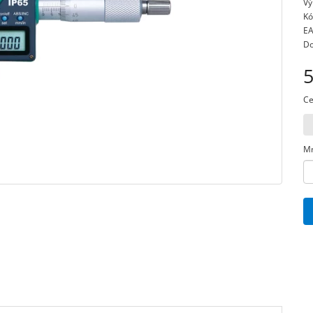
Vý
Kó
EA
Do
5
Ce
Mn