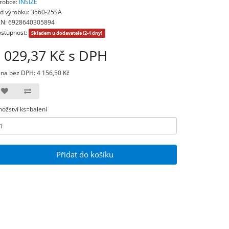
robce:
INSIZE
d výrobku: 3560-25SA
N: 6928640305894
stupnost:
Skladem u dodavatele (2-4 dny)
 029,37 Kč s DPH
na bez DPH: 4 156,50 Kč
ožství ks=balení
Přidat do košíku