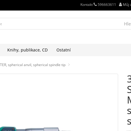
Kontakt
596663611
Můj 
Hle
Knihy, publikace, CD
Ostatní
 spherical anvil, spherical spindle tip