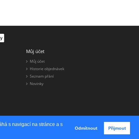
Můj účet
Můj účet
Historie objednávek
Seznam přání
Novinky
há s navigací na stránce a s
OpenCart Theme By
HarnishDesign
Odmítnout
Přijmout