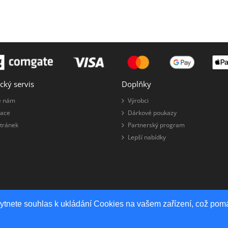
cký servis
Doplňky
e nám
Výrobci
ace
Dárkové poukazy
tránek
Partnerský program
Lepší nabídky
kytnete souhlas k ukládání Cookies na vašem zařízení, což pomá