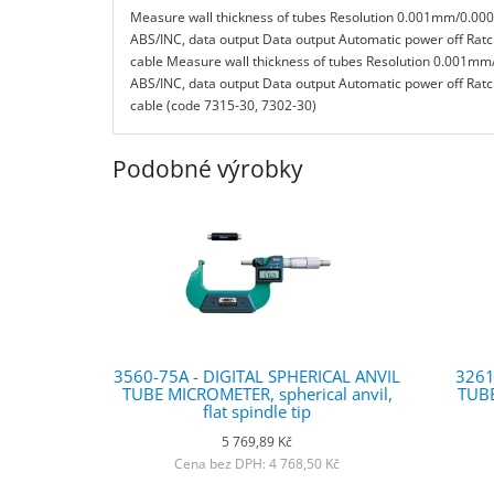
Measure wall thickness of tubes Resolution 0.001mm/0.00005
ABS/INC, data output Data output Automatic power off Ratc
cable Measure wall thickness of tubes Resolution 0.001mm/0
ABS/INC, data output Data output Automatic power off Ratc
cable (code 7315-30, 7302-30)
Podobné výrobky
3560-75A - DIGITAL SPHERICAL ANVIL
3261
TUBE MICROMETER, spherical anvil,
TUB
flat spindle tip
5 769,89 Kč
Cena bez DPH: 4 768,50 Kč