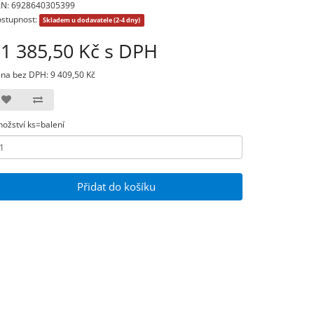
N: 6928640305399
stupnost:
Skladem u dodavatele (2-4 dny)
1 385,50 Kč s DPH
na bez DPH: 9 409,50 Kč
ožství ks=balení
Přidat do košíku