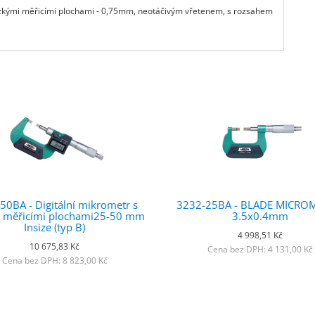
 úzkými měřicími plochami - 0,75mm, neotáčivým vřetenem, s rozsahem
50BA - Digitální mikrometr s
3232-25BA - BLADE MICRO
 měřicími plochami25-50 mm
3.5x0.4mm
Insize (typ B)
4 998,51 Kč
10 675,83 Kč
Cena bez DPH: 4 131,00 Kč
Cena bez DPH: 8 823,00 Kč