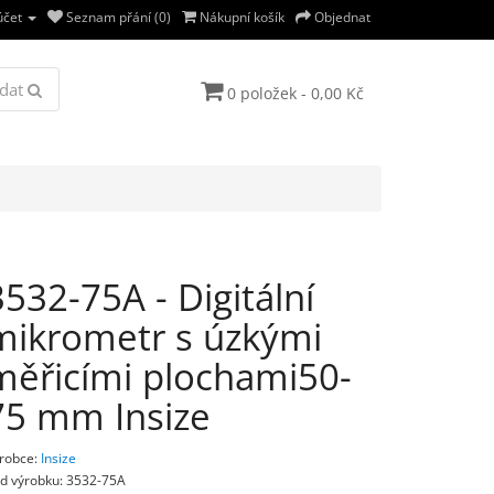
účet
Seznam přání (0)
Nákupní košík
Objednat
dat
0 položek - 0,00 Kč
3532-75A - Digitální
mikrometr s úzkými
měřicími plochami50-
75 mm Insize
robce:
Insize
d výrobku: 3532-75A