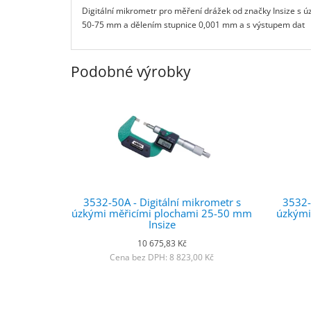
Digitální mikrometr pro měření drážek od značky Insize s
50-75 mm a dělením stupnice 0,001 mm a s výstupem dat
Podobné výrobky
3532-50A - Digitální mikrometr s
3532-
úzkými měřicími plochami 25-50 mm
úzkými
Insize
10 675,83 Kč
Cena bez DPH: 8 823,00 Kč