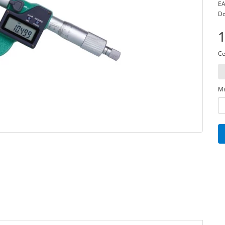
EA
Do
1
Ce
Mn