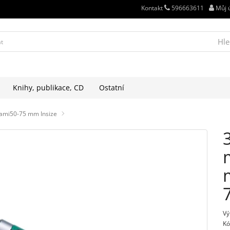
Kontakt
596663611
Můj 
Hle
Knihy, publikace, CD
Ostatní
hami50-75 mm Insize
Vý
Kó