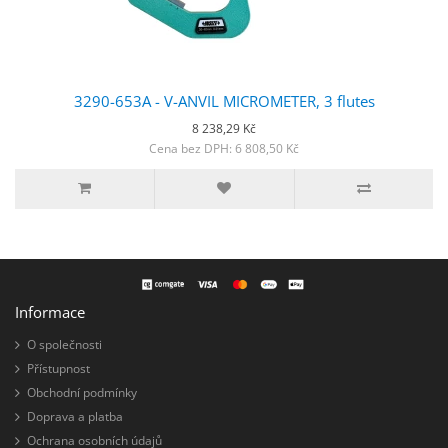
3290-653A - V-ANVIL MICROMETER, 3 flutes
8 238,29 Kč
Cena bez DPH: 6 808,50 Kč
Informace
O společnosti
Přístupnost
Obchodní podmínky
Doprava a platba
Ochrana osobních údajů