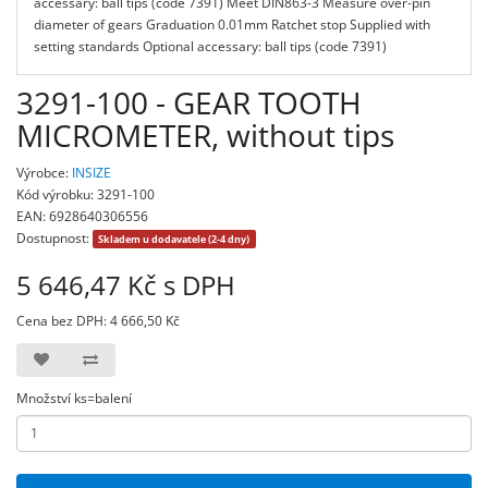
accessary: ball tips (code 7391) Meet DIN863-3 Measure over-pin
diameter of gears Graduation 0.01mm Ratchet stop Supplied with
setting standards Optional accessary: ball tips (code 7391)
3291-100 - GEAR TOOTH
MICROMETER, without tips
Výrobce:
INSIZE
Kód výrobku: 3291-100
EAN: 6928640306556
Dostupnost:
Skladem u dodavatele (2-4 dny)
5 646,47 Kč s DPH
Cena bez DPH: 4 666,50 Kč
Množství ks=balení