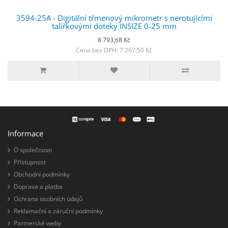
3594-25A - Digitální třmenový mikrometr s nerotujícími
talířkovými doteky INSIZE 0-25 mm
8 793,68 Kč
Cena bez DPH: 7 267,50 Kč
Informace
O společnosti
Přístupnost
Obchodní podmínky
Doprava a platba
Ochrana osobních údajů
Reklamační a záruční podmínky
Partnerské weby