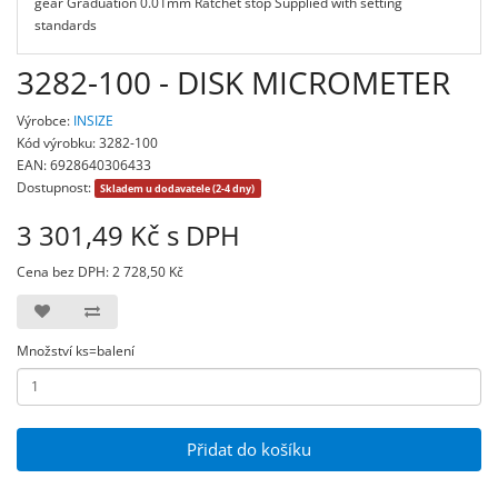
gear Graduation 0.01mm Ratchet stop Supplied with setting
standards
3282-100 - DISK MICROMETER
Výrobce:
INSIZE
Kód výrobku: 3282-100
EAN: 6928640306433
Dostupnost:
Skladem u dodavatele (2-4 dny)
3 301,49 Kč s DPH
Cena bez DPH: 2 728,50 Kč
Množství ks=balení
Přidat do košíku