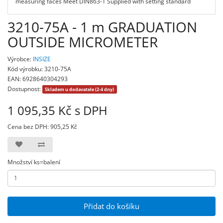
measuring faces Meet DIN863-1 Supplied with setting standard
3210-75A - 1 m GRADUATION
OUTSIDE MICROMETER
Výrobce:
INSIZE
Kód výrobku: 3210-75A
EAN: 6928640304293
Dostupnost:
Skladem u dodavatele (2-4 dny)
1 095,35 Kč s DPH
Cena bez DPH: 905,25 Kč
Množství ks=balení
Přidat do košíku