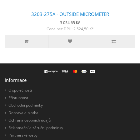
3203-275A - OUTSIDE MICROMETER
3 054,65 Kč
Cena bez DPH: 2 524,50 Kč
Informace
O společnosti
Přístupnost
Obchodní podmínky
Doprava a platba
Ochrana osobních údajů
Reklamační a záruční podmínky
Partnerské weby