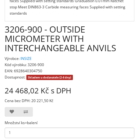
faces Supplied with setting standards Graduation 0.01mm Ratchet
stop Meet DIN863-3 Carbide measuring faces Supplied with setting
standards
3206-900 - OUTSIDE
MICROMETER WITH
INTERCHANGEABLE ANVILS
Výrobce:
INSIZE
Kód výrobku: 3206-900
EAN: 6928640304750
Dostupnost:
Skladem u dodavatele (2-4 dny)
24 468,02 Kč s DPH
Cena bez DPH: 20 221,50 Kč
Množství ks=balení