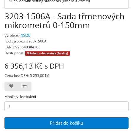
Supplied with setting standards (except 0-25mm)
3203-1506A - Sada třmenových
mikrometrů 0-150mm
Výrobce:
INSIZE
Kód výrobku: 3203-1506A
EAN: 6928640304163
Dostupnost:
Skladem u dodavatele (2-4 dny)
6 356,13 Kč s DPH
Cena bez DPH: 5 253,00 Kč
Množství ks=balení
Přidat do košíku