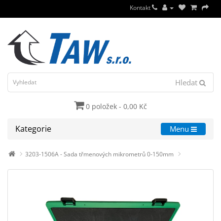
Kontakt
Hledat
0 položek - 0,00 Kč
Kategorie
Menu
3203-1506A - Sada třmenových mikrometrů 0-150mm