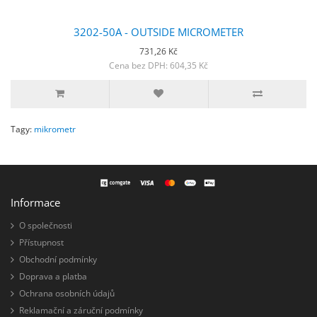
3202-50A - OUTSIDE MICROMETER
731,26 Kč
Cena bez DPH: 604,35 Kč
Tagy:
mikrometr
Informace
O společnosti
Přístupnost
Obchodní podmínky
Doprava a platba
Ochrana osobních údajů
Reklamační a záruční podmínky