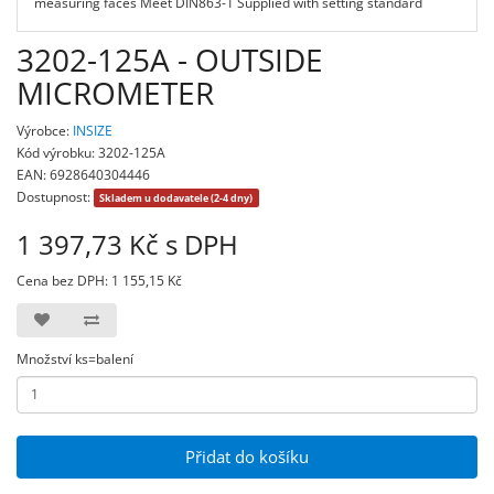
measuring faces Meet DIN863-1 Supplied with setting standard
3202-125A - OUTSIDE
MICROMETER
Výrobce:
INSIZE
Kód výrobku: 3202-125A
EAN: 6928640304446
Dostupnost:
Skladem u dodavatele (2-4 dny)
1 397,73 Kč s DPH
Cena bez DPH: 1 155,15 Kč
Množství ks=balení
Přidat do košíku