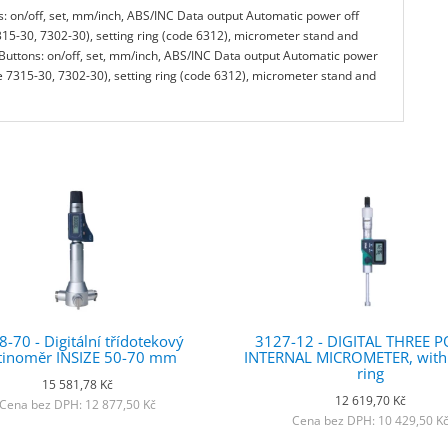
: on/off, set, mm/inch, ABS/INC Data output Automatic power off
315-30, 7302-30), setting ring (code 6312), micrometer stand and
uttons: on/off, set, mm/inch, ABS/INC Data output Automatic power
de 7315-30, 7302-30), setting ring (code 6312), micrometer stand and
-70 - Digitální třídotekový
3127-12 - DIGITAL THREE P
tinoměr INSIZE 50-70 mm
INTERNAL MICROMETER, with 
ring
15 581,78 Kč
12 619,70 Kč
Cena bez DPH: 12 877,50 Kč
Cena bez DPH: 10 429,50 K