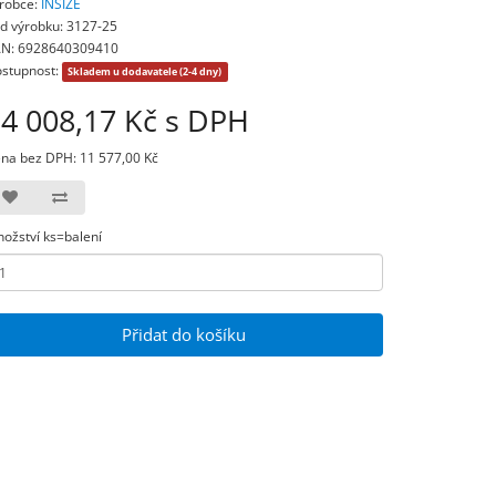
robce:
INSIZE
d výrobku: 3127-25
N: 6928640309410
stupnost:
Skladem u dodavatele (2-4 dny)
4 008,17 Kč s DPH
na bez DPH: 11 577,00 Kč
ožství ks=balení
Přidat do košíku