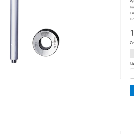
Vý
Kó
EA
Do
1
Ce
Mn