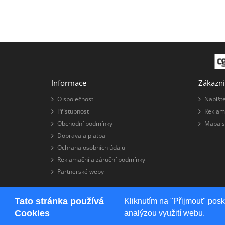
Informace
Zákazni
O společnosti
Napišt
Přístupnost
Reklam
Obchodní podmínky
Mapa s
Doprava a platba
Ochrana osobních údajů
Reklamační a záruční podmínky
Partnerské weby
Tato stránka používá
Kliknutím na "Přijmout" pos
Systém
TAW s.r.o.
Cookies
analýzou využití webu.
TAW eshop © 2026