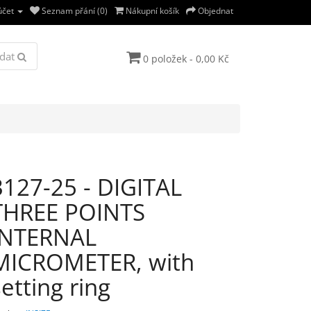
účet
Seznam přání (0)
Nákupní košík
Objednat
dat
0 položek - 0,00 Kč
3127-25 - DIGITAL
THREE POINTS
INTERNAL
MICROMETER, with
setting ring