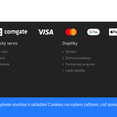
cký servis
Doplňky
e nám
Výrobci
ace
Dárkové poukazy
tránek
Partnerský program
Lepší nabídky
kytnete souhlas k ukládání Cookies na vašem zařízení, což pomá