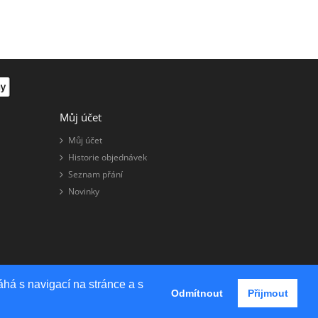
Můj účet
Můj účet
Historie objednávek
Seznam přání
Novinky
há s navigací na stránce a s
OpenCart Theme By
HarnishDesign
Odmítnout
Přijmout