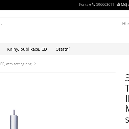
Kontakt
596663611
Můj 
Hle
Knihy, publikace, CD
Ostatní
, with setting ring