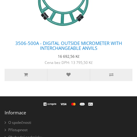
3506-500A - DIGITAL OUTSIDE MICROMETER WITH
INTERCHANGEABLE ANVILS
16 692,56 Kč
Cena bez DPH: 13 795,50 Kč
Informace
O společnosti
Přístupnost