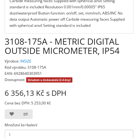
Carbide measuring faces Supplied with spherical anvil Setting
standard is included Resolution 0.001mm/0.00005" IP65
dust/waterproof Button function: on/off, set, mm/inch, ABS/INC No
data output Automatic power off Carbide measuring faces Supplied
with spherical anvil Setting standard is included
3108-175A - METRIC DIGITAL
OUTSIDE MICROMETER, IP54
Výrobce:
INSIZE
Kód výrobku: 3108-175A
EAN: 6928640303951
Dostupnost:
Skladem u dodavatele (2-4 dny)
6 356,13 Kč s DPH
Cena bez DPH: 5 253,00 Kč
Množství ks=balení