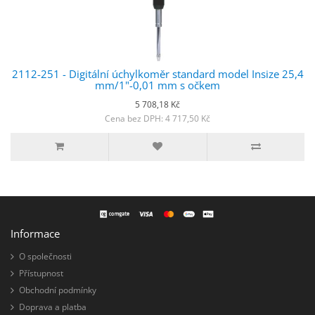
2112-251 - Digitální úchylkoměr standard model Insize 25,4
mm/1"-0,01 mm s očkem
5 708,18 Kč
Cena bez DPH: 4 717,50 Kč
Informace
O společnosti
Přístupnost
Obchodní podmínky
Doprava a platba