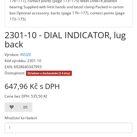
176~177), contact points (page 173~175) Meet DIN878 Jeweled
bearing Supplied with limit hands and bezel clamp Packed in carton
box Optional accessory: backs (page 176~177), contact points (page
173~175)
2301-10 - DIAL INDICATOR, lug
back
Výrobce:
INSIZE
Kód výrobku: 2301-10
EAN: 6928640347993
Dostupnost:
Skladem u dodavatele (2-4 dny)
647,96 Kč s DPH
Cena bez DPH: 535,50 Kč
Množství ks=balení