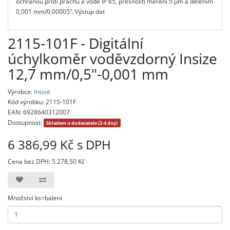
ochranou proti prachu a vodě IP 65, přesností měření 5 µm a dělením
0,001 mm/0,00005”. Výstup dat
2115-101F - Digitální
úchylkoměr voděvzdorný Insize
12,7 mm/0,5"-0,001 mm
Výrobce:
Insize
Kód výrobku: 2115-101F
EAN: 6928640312007
Dostupnost:
Skladem u dodavatele (2-4 dny)
6 386,99 Kč s DPH
Cena bez DPH: 5 278,50 Kč
Množství ks=balení