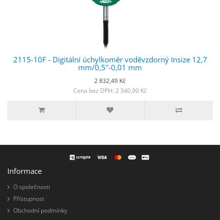
2115-10F - Digitální úchylkoměr voděvzdorný Insize 12,7
mm/0,5"-0,01 mm
2 832,49 Kč
Cena bez DPH: 2 340,90 Kč
Informace
O společnosti
Přístupnost
Obchodní podmínky