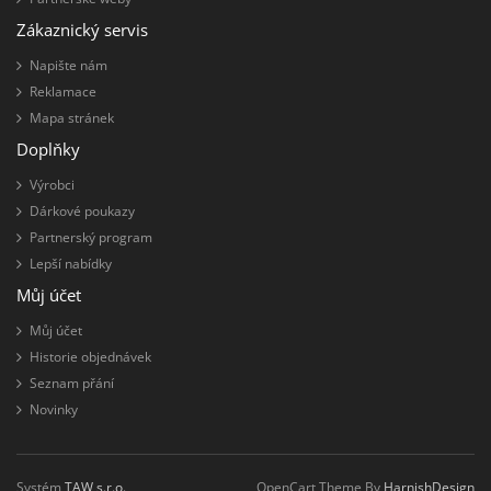
Zákaznický servis
Napište nám
Reklamace
Mapa stránek
Doplňky
Výrobci
Dárkové poukazy
Partnerský program
Lepší nabídky
Můj účet
Můj účet
Historie objednávek
Seznam přání
Novinky
Systém
TAW s.r.o.
OpenCart Theme By
HarnishDesign