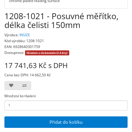
chrome plated reading surface
1208-1021 - Posuvné měřítko,
délka čelisti 150mm
Výrobce:
INSIZE
Kód výrobku: 1208-1021
EAN: 6928640301759
Dostupnost:
Skladem u dodavatele (2-4 dny)
17 741,63 Kč s DPH
Cena bez DPH: 14 662,50 Kč
Množství ks=balení
Přidat do košíku