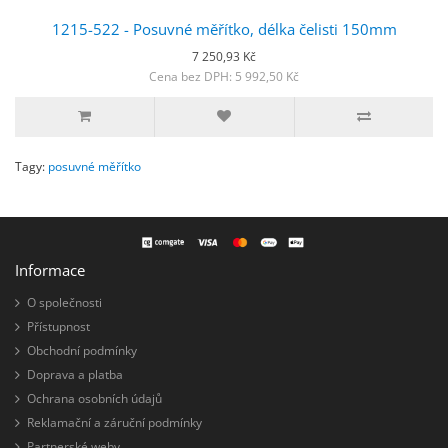
1215-522 - Posuvné měřítko, délka čelisti 150mm
7 250,93 Kč
Cena bez DPH: 5 992,50 Kč
Tagy:
posuvné měřítko
Informace
O společnosti
Přístupnost
Obchodní podmínky
Doprava a platba
Ochrana osobních údajů
Reklamační a záruční podmínky
Partnerské weby