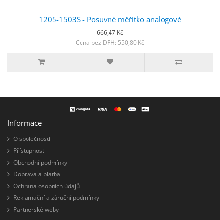
1205-1503S - Posuvné měřítko analogové
666,47 Kč
Cena bez DPH: 550,80 Kč
Informace
O společnosti
Přístupnost
Obchodní podmínky
Doprava a platba
Ochrana osobních údajů
Reklamační a záruční podmínky
Partnerské weby