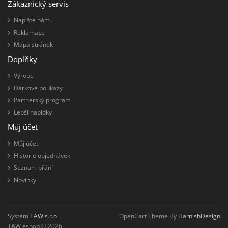
Zákaznický servis
Napište nám
Reklamace
Mapa stránek
Doplňky
Výrobci
Dárkové poukazy
Partnerský program
Lepší nabídky
Můj účet
Můj účet
Historie objednávek
Seznam přání
Novinky
Systém
TAW s.r.o.
OpenCart Theme By
HarnishDesign
TAW eshop © 2026