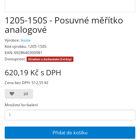
1205-150S - Posuvné měřítko
analogové
Výrobce:
Insize
Kód výrobku: 1205-150S
EAN: 6928640300981
Dostupnost:
Skladem u dodavatele (2-4 dny)
620,19 Kč s DPH
Cena bez DPH: 512,55 Kč
Množství ks=balení
Přidat do košíku