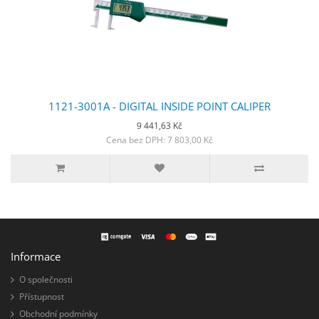
1121-3001A - DIGITAL INSIDE POINT CALIPER
9 441,63 Kč
Cena bez DPH: 7 803,00 Kč
Informace
O společnosti
Přístupnost
Obchodní podmínky