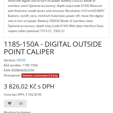
move the digital unit to turn on power Battery CR2032 Made of
stainless steel Optional accessory: depth stop (code 6143) Measure
wall thickness inside bores and recesses Resolution: 0.01mm/0.0005"
Buttons: on/off, zero, mm/inch Automatic power off, move the digital
unit to turn on power Battery CR2032 Made of stainless steel
Optional accessory: depth stop (code 6143) With data interface Data
output cable (optional) 7315-21, 7302-21
1185-150A - DIGITAL OUTSIDE
POINT CALIPER
Výrobce:
INSIZE
Kód výrobku: 1185-150A
EAN: 6928640302350
Dostupnost:
Skladem u dodavatele (2-4 dny)
3 826,02 Kč s DPH
Cena bez DPH: 3 162,00 Kč
Množství ks=balení