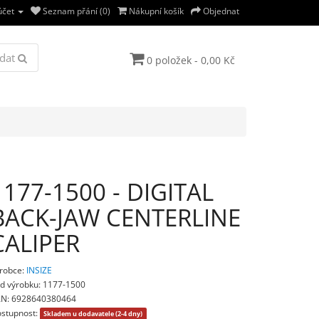
účet
Seznam přání (0)
Nákupní košík
Objednat
dat
0 položek - 0,00 Kč
1177-1500 - DIGITAL
BACK-JAW CENTERLINE
CALIPER
robce:
INSIZE
d výrobku: 1177-1500
N: 6928640380464
stupnost:
Skladem u dodavatele (2-4 dny)