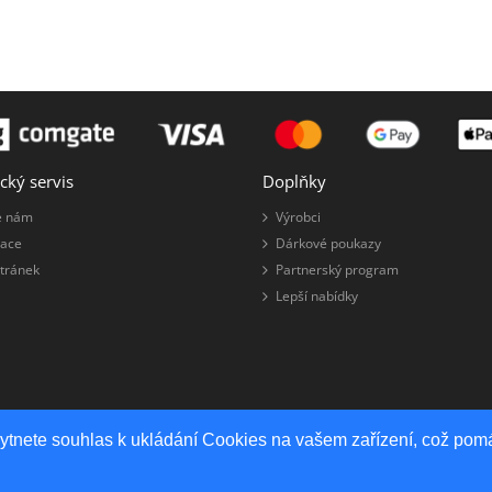
cký servis
Doplňky
e nám
Výrobci
ace
Dárkové poukazy
tránek
Partnerský program
Lepší nabídky
kytnete souhlas k ukládání Cookies na vašem zařízení, což pomá