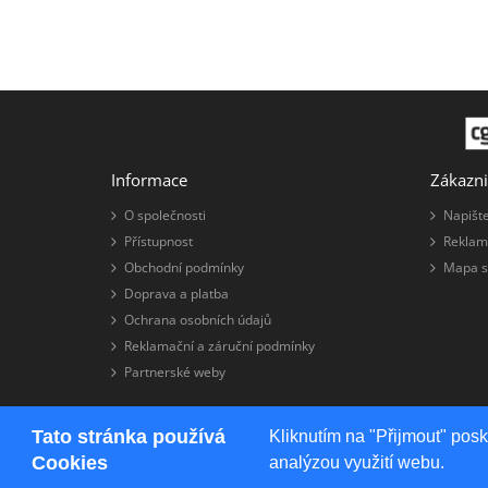
Informace
Zákazni
O společnosti
Napišt
Přístupnost
Reklam
Obchodní podmínky
Mapa s
Doprava a platba
Ochrana osobních údajů
Reklamační a záruční podmínky
Partnerské weby
Tato stránka používá
Kliknutím na "Přijmout" pos
Systém
TAW s.r.o.
Cookies
analýzou využití webu.
TAW eshop © 2026