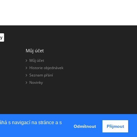
Můj účet
Můj účet
Historie objednávek
Seznam přání
Novinky
há s navigací na stránce a s
OpenCart Theme By
HarnishDesign
Odmítnout
Přijmout