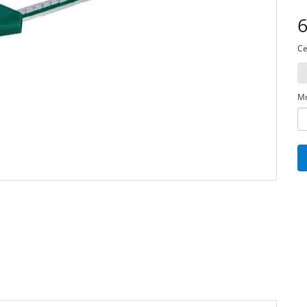
6
Ce
Mn