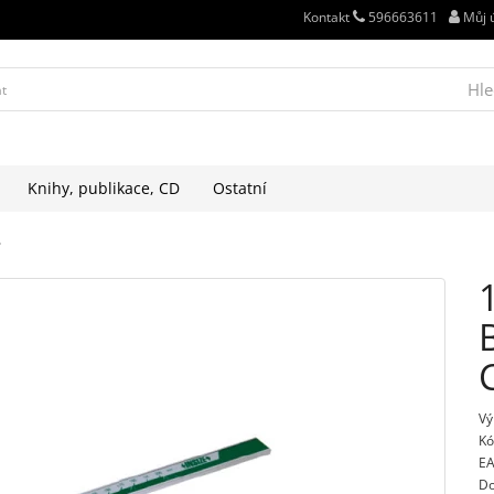
Kontakt
596663611
Můj 
Hle
Knihy, publikace, CD
Ostatní
Vý
Kó
EA
Do