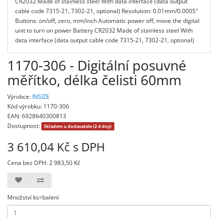
CR2032 Made of stainless steel With data interface (data output
cable code 7315-21, 7302-21, optional) Resolution: 0.01mm/0.0005"
Buttons: on/off, zero, mm/inch Automatic power off, move the digital
unit to turn on power Battery CR2032 Made of stainless steel With
data interface (data output cable code 7315-21, 7302-21, optional)
1170-306 - Digitální posuvné
měřítko, délka čelisti 60mm
Výrobce:
INSIZE
Kód výrobku: 1170-306
EAN: 6928640300813
Dostupnost:
Skladem u dodavatele (2-4 dny)
3 610,04 Kč s DPH
Cena bez DPH: 2 983,50 Kč
Množství ks=balení