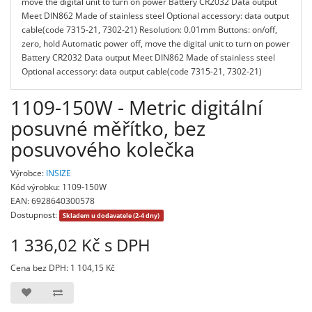
move the digital unit to turn on power Battery CR2032 Data output
Meet DIN862 Made of stainless steel Optional accessory: data output
cable(code 7315-21, 7302-21) Resolution: 0.01mm Buttons: on/off,
zero, hold Automatic power off, move the digital unit to turn on power
Battery CR2032 Data output Meet DIN862 Made of stainless steel
Optional accessory: data output cable(code 7315-21, 7302-21)
1109-150W - Metric digitální
posuvné měřítko, bez
posuvového kolečka
Výrobce:
INSIZE
Kód výrobku: 1109-150W
EAN: 6928640300578
Dostupnost:
Skladem u dodavatele (2-4 dny)
1 336,02 Kč s DPH
Cena bez DPH: 1 104,15 Kč