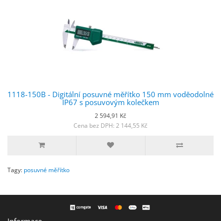
1118-150B - Digitální posuvné měřítko 150 mm voděodolné
IP67 s posuvovým kolečkem
2 594,91 Kč
Cena bez DPH: 2 144,55 Kč
Tagy:
posuvné měřítko
Informace