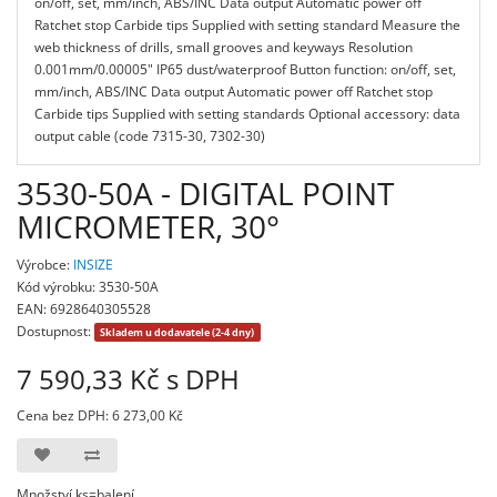
on/off, set, mm/inch, ABS/INC Data output Automatic power off
Ratchet stop Carbide tips Supplied with setting standard Measure the
web thickness of drills, small grooves and keyways Resolution
0.001mm/0.00005" IP65 dust/waterproof Button function: on/off, set,
mm/inch, ABS/INC Data output Automatic power off Ratchet stop
Carbide tips Supplied with setting standards Optional accessory: data
output cable (code 7315-30, 7302-30)
3530-50A - DIGITAL POINT
MICROMETER, 30°
Výrobce:
INSIZE
Kód výrobku: 3530-50A
EAN: 6928640305528
Dostupnost:
Skladem u dodavatele (2-4 dny)
7 590,33 Kč s DPH
Cena bez DPH: 6 273,00 Kč
Množství ks=balení