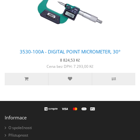
3530-100A - DIGITAL POINT MICROMETER, 30°
8 824,53 Kč
Cena bez DPH: 7 293,00 Kč
Informace
O společnosti
Přístupnost